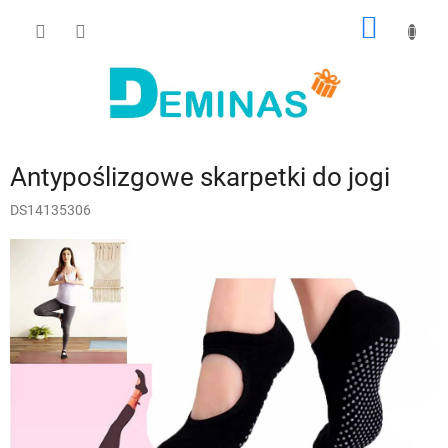
Przejść
KOSZY
do
treści
Antypoślizgowe skarpetki do jogi
DS14135306