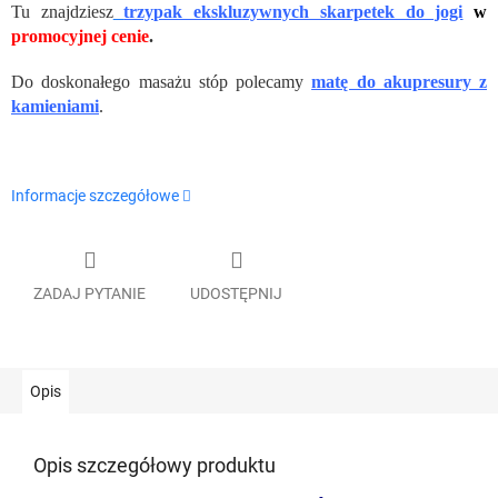
Tu znajdziesz
trzypak ekskluzywnych skarpetek do jogi
w
promocyjnej cenie
.
Do doskonałego masażu stóp polecamy
matę do akupresury z
kamieniami
.
Informacje szczegółowe
ZADAJ PYTANIE
UDOSTĘPNIJ
Opis
Opis szczegółowy produktu