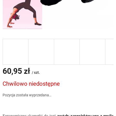
60,95 zł
/ szt.
Cena
Chwilowo niedostępne
jednostkowa:
Pozycja została wyprzedana…
Ergonomiczne skarpetki do jogi
zostały zaprojektowane z myślą