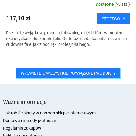
Dostępne
(>5 szt.)
117,10 zł
SZCZEGÓŁY
Poznaj tę wyjątkową, mocną falownicę, dzięki której w mgnieniu
oka uzyskasz doskonałe fale. Od teraz każda kobieta może mieć
cudowne fale, jak z pod ręki profesjonalnego...
WYŚWIETLIĆ WSZYSTKIE POWIĄZANE PRODUKTY
S
t
Ważne informacje
o
p
Jak robić zakupy w naszym sklepie internetowym
k
Dostawa i metody płatności
a
Regulamin zakupów
Polityka prywatności