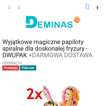
Przejść
KOSZY
do
treści
Wyjątkowe magiczne papiloty
spiralne dla doskonałej fryzury -
DWUPAK
+DARMOWA DOSTAWA
DS99964710
Promocja
Polecane