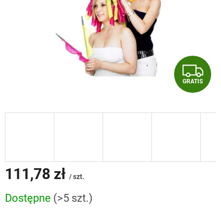
G
GRATIS
R
A
T
I
S
111,78 zł
/ szt.
Cena
Dostępne
(>5 szt.)
jednostkowa: