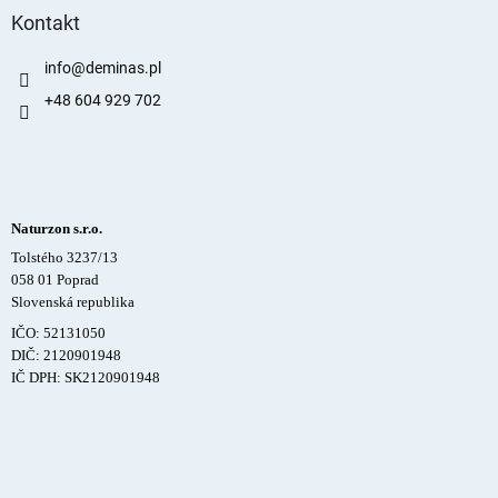
Kontakt
info
@
deminas.pl
+48 604 929 702
Naturzon s.r.o.
Tolstého 3237/13
058 01 Poprad
Slovenská republika
IČO: 52131050
DIČ: 2120901948
IČ DPH: SK2120901948