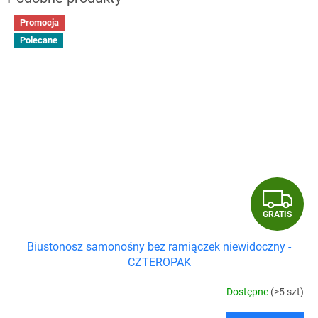
Promocja
Polecane
G
GRATIS
R
Biustonosz samonośny bez ramiączek niewidoczny -
A
CZTEROPAK
T
Dostępne
(>5 szt)
I