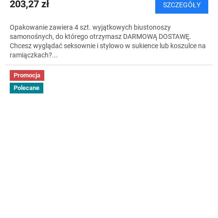
203,27 zł
SZCZEGÓŁY
S
Opakowanie zawiera 4 szt. wyjątkowych biustonoszy
samonośnych, do którego otrzymasz DARMOWĄ DOSTAWĘ.
Chcesz wyglądać seksownie i stylowo w sukience lub koszulce na
ramiączkach?...
Promocja
Polecane