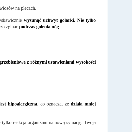
 włosów na plecach.
yskawicznie
wysunąć uchwyt golarki
.
Nie tylko
rdzo zginać
podczas golenia nóg
.
 grzebieniowe z różnymi ustawieniami wysokości
jest hipoalergiczna
, co oznacza, że ​​
działa mniej
o tylko reakcja organizmu na nową sytuację. Twoja