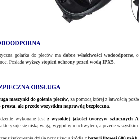
DOODPORNA
ktyczna golarka do pleców ma
dobre właściwości wodoodporne
, 
ence. Posiada
wyższy stopień ochrony przed wodą IPX5
.
ZPIECZNA OBSŁUGA
uga maszynki do golenia pleców
, za pomocą której z łatwością pozbę
o
prosta, ale przede wszystkim naprawdę bezpieczna
.
ądzenie wykonane jest
z wysokiej jakości tworzyw sztucznych 
akteryzuje się niską wagą, wygodnym uchwytem, ​​a przede wszystkim n
zas użytkowania działa przy użyciu źródła z
baterii litowej 600 mAh
.