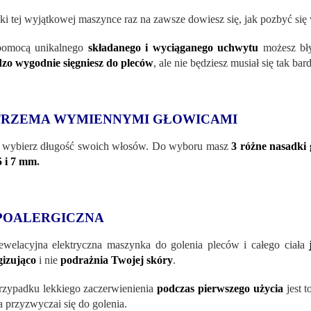
ki tej wyjątkowej maszynce raz na zawsze dowiesz się, jak pozbyć się
pomocą unikalnego
składanego i wyciąganego uchwytu
możesz bł
zo wygodnie sięgniesz do pleców
, ale nie będziesz musiał się tak ba
TRZEMA WYMIENNYMI GŁOWICAMI
wybierz długość swoich włosów. Do wyboru masz
3 różne nasadki
 5 i 7 mm
.
POALERGICZNA
ewelacyjna elektryczna maszynka do golenia pleców i całego ciała
gizująco
i nie
podrażnia Twojej skóry
.
zypadku lekkiego zaczerwienienia
podczas pierwszego użycia
jest t
a przyzwyczai się do golenia.