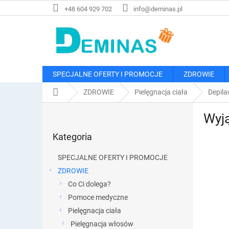
Przejść
+48 604 929 702
info@deminas.pl
do
treści
SPECJALNE OFERTY I PROMOCJE
ZDROWIE
Home
ZDROWIE
Pielęgnacja ciała
Depila
P
Wyją
a
Pominąć
s
Kategoria
kategorie
e
k
SPECJALNE OFERTY I PROMOCJE
b
ZDROWIE
o
Co Ci dolega?
c
z
Pomoce medyczne
n
Pielęgnacja ciała
y
Pielęgnacja włosów