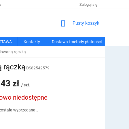
 I METODY PŁATNOŚCI
REGULAMIN ZAKUPÓW
Zaloguj się
POLITYKA PRY
KOSZYK
Pusty koszyk
STAWA
Kontakty
Dostawa i metody płatności
ulowaną rączką
ą rączką
DS82542579
,43 zł
/ szt.
owo niedostępne
owa:
została wyprzedana…