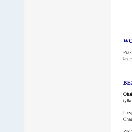
WO
Pra
łazi
BE
Obsł
tylk
Urz
Char
Podc