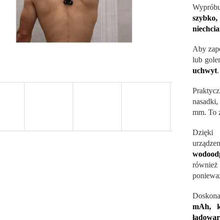
Wyprób
szybko
niechci
Aby zape
lub gol
uchwyt
.
Praktyc
nasadki,
mm. To z
Dzięki 
urządz
wodood
również 
poniew
Doskona
mAh, k
ładowar