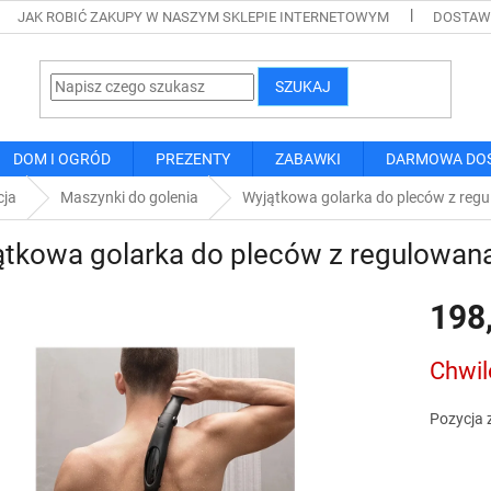
JAK ROBIĆ ZAKUPY W NASZYM SKLEPIE INTERNETOWYM
DOSTAWA
SZUKAJ
DOM I OGRÓD
PREZENTY
ZABAWKI
DARMOWA DO
cja
Maszynki do golenia
Wyjątkowa golarka do pleców z reg
tkowa golarka do pleców z regulowan
198
Cena
Chwil
jednostk
Pozycja 