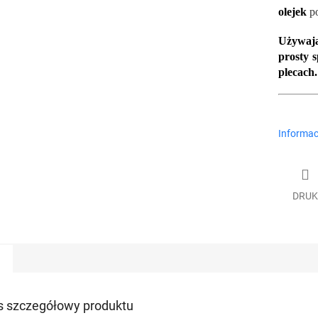
olejek
po
Używają
prosty 
plecach.
Informac
DRUK
s szczegółowy produktu