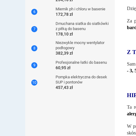
Dzię
Miernik ph i chloru w basenie
172,78 zł
Za 
Dmuchana siatka do siatkówki
bard
z piłką do basenu
178,10 zł
Niezwykle mocny wentylator
podłogowy
Z 
382,39 zł
Profesjonalne łatki do basenu
Sam 
60,95 zł
- 3,
Pompka elektryczna do desek
SUP i pontonów
457,43 zł
HI
Ta r
aler
W pr
skór