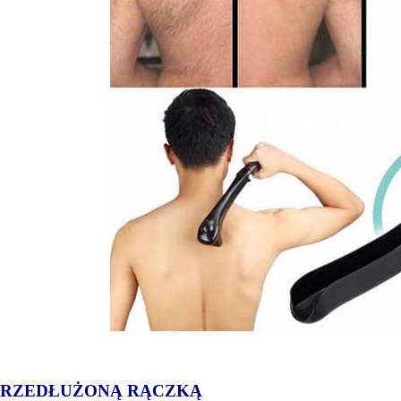
PRZEDŁUŻONĄ RĄCZKĄ