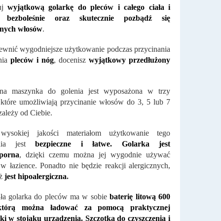
uj
wyjątkową golarkę do pleców i całego ciała i
, bezboleśnie oraz skutecznie pozbądź się
anych włosów
.
wnić wygodniejsze użytkowanie podczas przycinania
enia
pleców i nóg
, docenisz
wyjątkowy przedłużony
zna maszynka do golenia jest wyposażona w trzy
 które umożliwiają przycinanie włosów do 3, 5 lub 7
ależy od Ciebie.
wysokiej jakości materiałom użytkowanie tego
enia jest
bezpieczne i łatwe. Golarka jest
porna
, dzięki czemu można jej wygodnie używać
w łazience. Ponadto nie będzie reakcji alergicznych,
aż
jest hipoalergiczna
.
ła golarka do pleców ma w sobie
baterię litową 600
tórą można ładować za pomocą praktycznej
ki w stojaku urządzenia.
Szczotka do czyszczenia i