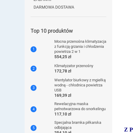
DARMOWA DOSTAWA
Top 10 produktów
Mocna przenośna klimatyzacja
z funkcją grzania i chłodzenia
powietrza 2 w 1
554,25 zł
Klimatyzator przenośny
172,78 zł
Wentylator biurkowy z mgiełką
wodną - chłodnica powietrza
USB
169,39 zł
Rewelacyjna maska ​​
pełnotwarzowa do snorkelingu
117,10 zł
Specjalna bramka piłkarska
odbijająca
Z 
254,10 zł