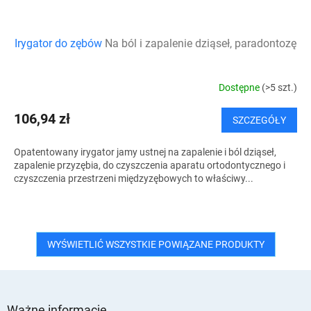
Irygator do zębów
Na ból i zapalenie dziąseł, paradontozę
Dostępne
(>5 szt.)
106,94 zł
SZCZEGÓŁY
Opatentowany irygator jamy ustnej na zapalenie i ból dziąseł,
zapalenie przyzębia, do czyszczenia aparatu ortodontycznego i
czyszczenia przestrzeni międzyzębowych to właściwy...
WYŚWIETLIĆ WSZYSTKIE POWIĄZANE PRODUKTY
S
t
Ważne informacje