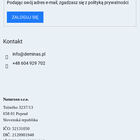
Podając swój adres e-mail, zgadzasz się z
polityką prywatności
ZALOGUJ SIĘ
Kontakt
info
@
deminas.pl
+48 604 929 702
Naturzon s.r.o.
Tolstého 3237/13
058 01 Poprad
Slovenská republika
IČO: 52131050
DIČ: 2120901948