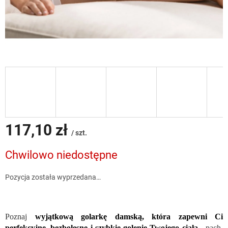
117,10 zł
/ szt.
Cena
Chwilowo niedostępne
jednostkowa:
Pozycja została wyprzedana…
Poznaj
wyjątkową golarkę damską, która zapewni Ci
perfekcyjne, bezbolesne i szybkie golenie Twojego ciała
- pach,