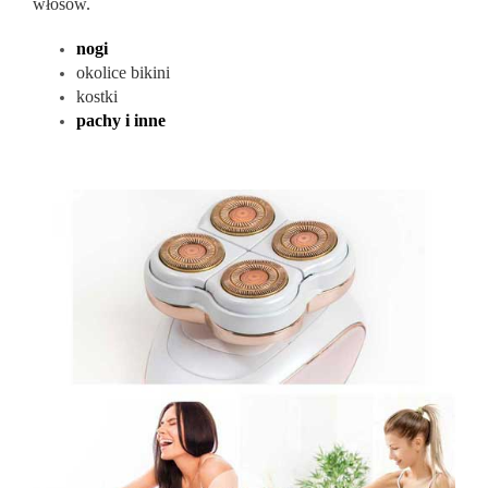
włosów.
nogi
okolice bikini
kostki
pachy i inne