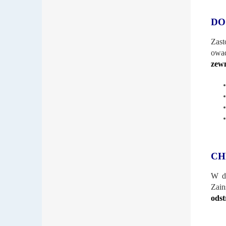
DO
Zast
owad
zew
CH
W dz
Zain
odst