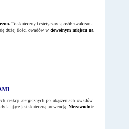
sezon
.
To skuteczny i estetyczny sposób zwalczania
 się dużej ilości owadów w
dowolnym miejscu na
AMI
nych reakcji alergicznych po ukąszeniach owadów.
ady latające jest skuteczną prewencją.
Niezawodnie