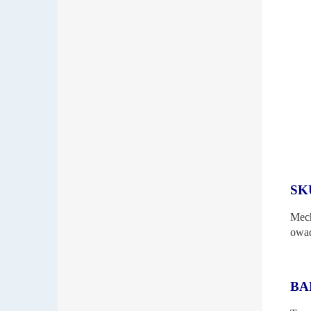
SK
Mech
owad
BA