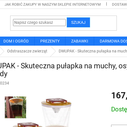
JAK ROBIĆ ZAKUPY W NASZYM SKLEPIE INTERNETOWYM
DOSTAWA
SZUKAJ
DOM I OGRÓD
PREZENTY
ZABAWKI
DARMOWA DO
Odstraszacze zwierząt
DWUPAK - Skuteczna pułapka na muchy, 
AK - Skuteczna pułapka na muchy, osy, 
dy
0234
167
Cena
Dost
jednostk