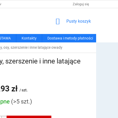
 I METODY PŁATNOŚCI
REGULAMIN ZAKUPÓW
Zaloguj się
POLITYKA PRY
KOSZYK
Pusty koszyk
STAWA
Kontakty
Dostawa i metody płatności
osy, szerszenie i inne latające owady
szerszenie i inne latające
,93 zł
/ szt.
ępne
(>5 szt.)
owa: