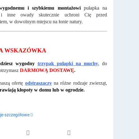
wygodnemu i szybkiemu montażowi
pułapka na
i inne owady skutecznie uchroni Cię przed
iem, w dowolnym miejscu na łonie natury.
A WSKAZÓWKA
dziesz wygodny
trzypak pułapki na muchy
, do
otrzymasz
DARMOWĄ DOSTAWĘ
.
naszą ofertę
odstraszaczy
na różne rodzaje zwierząt,
prawiają kłopoty w domu lub w ogrodzie
.
je szczegółowe