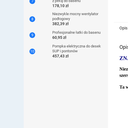
z piłką do basenu
178,10 zł
Niezwykle mocny wentylator
podłogowy
382,39 zł
Opis
Profesjonalne łatki do basenu
60,95 zł
Opi
Pompka elektryczna do desek
SUP i pontonów
457,43 zł
ZN
Niez
szer
Ta w