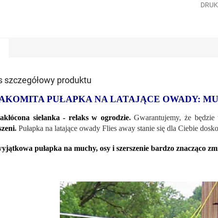
DRUK
s szczegółowy produktu
AKOMITA PUŁAPKA NA LATAJĄCE OWADY: MUC
akłócona sielanka - relaks w ogrodzie
.
Gwarantujemy, że będzie
szeni
.
Pułapka na latające owady Flies away stanie się dla Ciebie d
yjątkowa pułapka na muchy, osy i szerszenie bardzo znacząco zmni