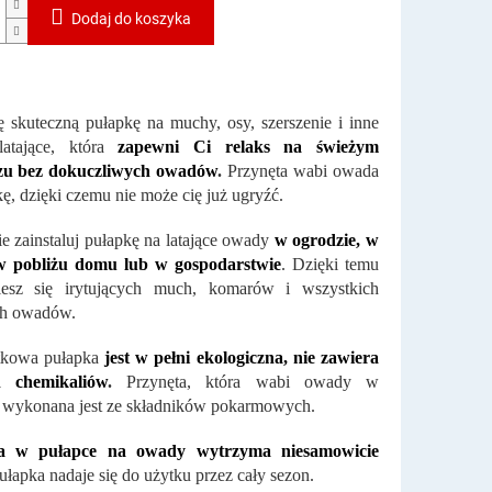
Dodaj do koszyka
ę skuteczną pułapkę na muchy, osy, szerszenie i inne
atające, która
zapewni Ci relaks na świeżym
zu bez dokuczliwych owadów
.
Przynęta wabi owada
ę, dzięki czemu nie może cię już ugryźć.
 zainstaluj pułapkę na latające owady
w ogrodzie, w
 w pobliżu domu lub w gospodarstwie
. Dzięki temu
iesz się irytujących much, komarów i wszystkich
ch owadów.
tkowa pułapka
jest w pełni ekologiczna, nie zawiera
h chemikaliów
.
Przynęta, która wabi owady w
 wykonana jest ze składników pokarmowych.
ta w pułapce na owady wytrzyma niesamowicie
łapka nadaje się do użytku przez cały sezon.