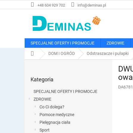
Przejść
+48 604 929 702
info@deminas.pl
do
treści
SPECJALNE OFERTY I PROMOCJE
ZDROWIE
Home
DOM I OGRÓD
Odstraszacze i pułapki
P
DWUP
a
Pominąć
s
owa
Kategoria
kategorie
e
DA6781
k
SPECJALNE OFERTY I PROMOCJE
b
ZDROWIE
o
Co Ci dolega?
c
z
Pomoce medyczne
n
Pielęgnacja ciała
y
Sport