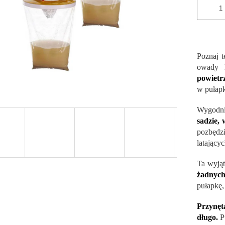
Poznaj t
owady l
powietr
w pułapk
Wygodnie
sadzie,
pozbędz
latający
Ta wyją
żadnyc
pułapkę,
Przynę
długo.
Pu