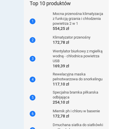
Top 10 produktów
Mocna przenośna klimatyzacja
z funkcją grzania i chłodzenia
powietrza 2 w 1
554,25 zł
Klimatyzator przenośny
172,78 zł
Wentylator biurkowy z mgiełką
wodną - chłodnica powietrza
USB
169,39 zł
Rewelacyjna maska ​​
pełnotwarzowa do snorkelingu
117,10 zł
Specjalna bramka piłkarska
odbijająca
254,10 zł
Miernik ph i chloru w basenie
172,78 zł
Dmuchana siatka do siatkówki