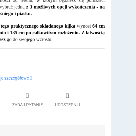
ności od terenu, w którym będziesz się poruszać,
wybrać jedną
z 3 możliwych opcji wykończenia - na
, śniegu i piasku
.
 tego praktycznego składanego kijka
wynosi
64 cm
niu i 135 cm po całkowitym rozłożeniu. Z łatwością
esz
go do swojego wzrostu.
je szczegółowe
ZADAJ PYTANIE
UDOSTĘPNIJ