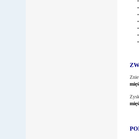
ZW
Znie
mię
Zysk
mię
PO