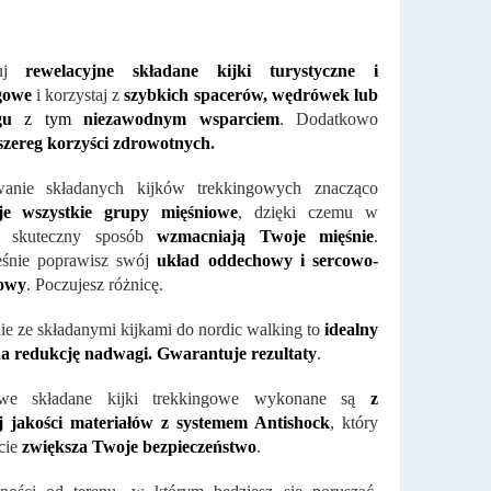
buj
rewelacyjne składane kijki turystyczne i
ngowe
i korzystaj z
szybkich spacerów, wędrówek lub
gu
z tym
niezawodnym wsparciem
. Dodatkowo
szereg korzyści zdrowotnych
.
wanie składanych kijków trekkingowych znacząco
je wszystkie grupy mięśniowe
, dzięki czemu w
i skuteczny sposób
wzmacniają Twoje mięśnie
.
eśnie poprawisz swój
układ oddechowy i sercowo-
owy
. Poczujesz różnicę.
e ze składanymi kijkami do nordic walking to
idealny
a redukcję nadwagi. Gwarantuje rezultaty
.
owe składane kijki trekkingowe wykonane są
z
j jakości materiałów z systemem Antishock
, który
cie
zwiększa Twoje bezpieczeństwo
.