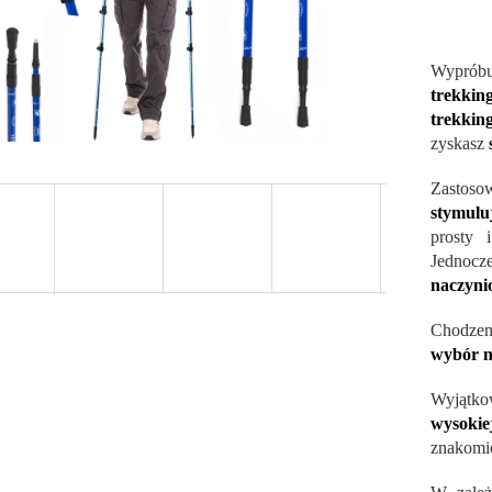
Wypró
trekki
trekkin
zyskasz
Zastoso
stymulu
prosty 
Jednocz
naczyni
Chodzeni
wybór n
Wyjątk
wysokie
znakomi