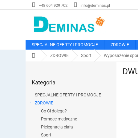
Przejść
+48 604 929 702
info@deminas.pl
do
treści
SPECJALNE OFERTY I PROMOCJE
ZDROWIE
Home
ZDROWIE
Sport
Wyposażenie spo
P
DWUP
a
Pominąć
s
Kategoria
kategorie
e
k
SPECJALNE OFERTY I PROMOCJE
b
ZDROWIE
o
Co Ci dolega?
c
z
Pomoce medyczne
n
Pielęgnacja ciała
y
Sport