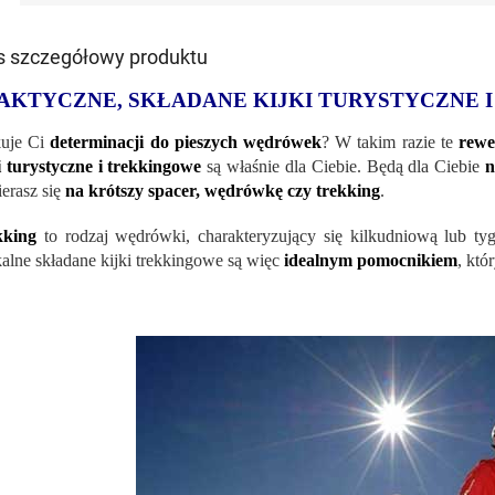
s szczegółowy produktu
AKTYCZNE, SKŁADANE KIJKI TURYSTYCZNE
kuje Ci
determinacji do pieszych wędrówek
? W takim razie te
rewe
i turystyczne i trekkingowe
są właśnie dla Ciebie. Będą dla Ciebie
n
erasz się
na krótszy spacer, wędrówkę czy trekking
.
kking
to rodzaj wędrówki, charakteryzujący się kilkudniową lub t
alne składane kijki trekkingowe są więc
idealnym pomocnikiem
, któ