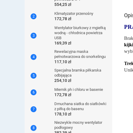
554,25 zł
Klimatyzator przenośny
Opi
172,78 zł
PR
Wentylator biurkowy z mgiełką
wodną - chłodnica powietrza
Bra
USB
169,39 zł
kijk
wybi
Rewelacyjna maska ​​
pełnotwarzowa do snorkelingu
117,10 zł
Tre
Unik
Specjalna bramka piłkarska
odbijająca
254,10 zł
Miernik ph i chloru w basenie
172,78 zł
Dmuchana siatka do siatkówki
z piłką do basenu
178,10 zł
Niezwykle mocny wentylator
podłogowy
382,39 zł