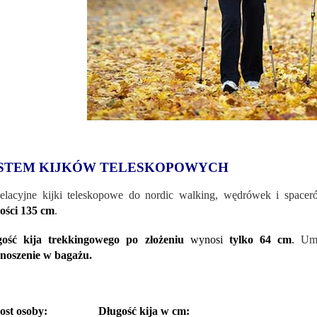
STEM KIJKÓW TELESKOPOWYCH
lacyjne kijki teleskopowe do nordic walking, wędrówek i space
ości 135 cm
.
gość kija trekkingowego po złożeniu
wynosi
tylko 64 cm
.
Umo
noszenie w bagażu.
ost osoby: Długość kija w cm: