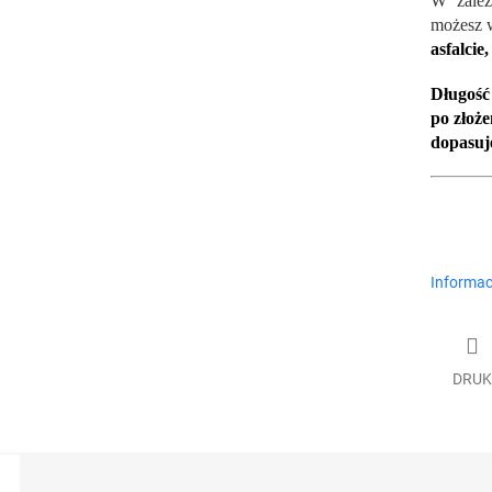
W zależ
możesz 
asfalcie
Długość
po złoże
dopasuj
Informac
DRUK