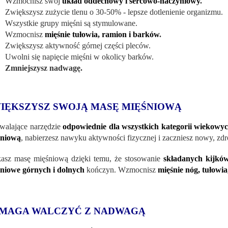
Wzmocnisz swój
układ oddechowy i sercowo-naczyniowy
.
Zwiększysz zużycie tlenu o 30-50% - lepsze dotlenienie organizmu.
Wszystkie grupy mięśni są stymulowane.
Wzmocnisz
mięśnie tułowia, ramion i barków
.
Zwiększysz aktywność górnej części pleców.
Uwolni się napięcie mięśni w okolicy barków.
Zmniejszysz nadwagę.
IĘKSZYSZ SWOJĄ MASĘ MIĘŚNIOWĄ
walające narzędzie
odpowiednie dla wszystkich kategorii wiekowy
śniową
, nabierzesz nawyku aktywności fizycznej i zaczniesz nowy, zdr
asz masę mięśniową dzięki temu, że stosowanie
składanych kijków
śniowe
górnych i dolnych
kończyn. Wzmocnisz
mięśnie nóg, tułowi
MAGA WALCZYĆ Z NADWAGĄ