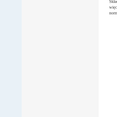
Skła
więc
norm