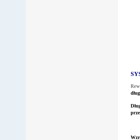
SY
Rewe
dług
Dłu
prze
Wzr