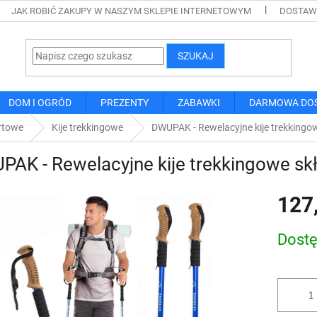
JAK ROBIĆ ZAKUPY W NASZYM SKLEPIE INTERNETOWYM
DOSTAWA
SZUKAJ
DOM I OGRÓD
PREZENTY
ZABAWKI
DARMOWA DO
rtowe
Kije trekkingowe
DWUPAK - Rewelacyjne kije trekkingo
AK - Rewelacyjne kije trekkingowe sk
127
Cena
Dost
jednostk