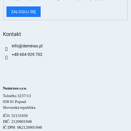
ZALOGUJ SIĘ
Kontakt
info
@
deminas.pl
+48 604 929 702
Naturzon s.r.o.
Tolstého 3237/13
058 01 Poprad
Slovenská republika
IČO: 52131050
DIČ: 2120901948
IČ DPH: SK2120901948