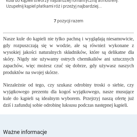
kula do kąpieli stworzy najbardziej romantyczną atmosferę.
Uzupełnij kąpiel płatkami róż i przeżyj najbardziej...
7
pozycji razem
K
o
n
Nasze kule do kąpieli nie tylko pachną i wyglądają niesamowicie,
t
gdy rozpuszczają się w wodzie, ale są również wykonane z
r
o
wysokiej jakości naturalnych składników, które są delikatne dla
l
skóry. Nigdy nie używamy ostrych chemikaliów ani sztucznych
k
zapachów, więc możesz czuć się dobrze, gdy używasz naszych
i
produktów na swojej skórze.
l
i
Niezależnie od tego, czy szukasz odrobiny troski o siebie, czy
s
wyjątkowego prezentu dla kogoś wyjątkowego, nasze musujące
t
kule do kąpieli są idealnym wyborem. Przejrzyj naszą ofertę już
y
dziś i zafunduj sobie odrobinę luksusu podczas następnej kąpieli.
S
t
Ważne informacje