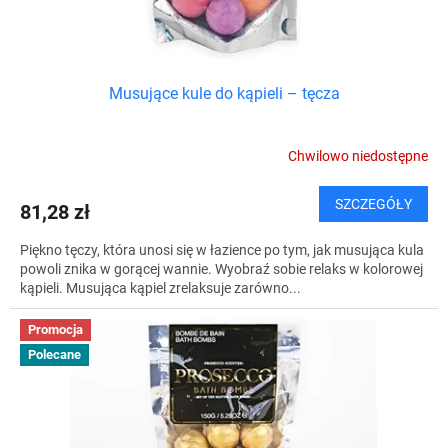
t
ó
w
Musujące kule do kąpieli – tęcza
Chwilowo niedostępne
SZCZEGÓŁY
81,28 zł
Piękno tęczy, która unosi się w łazience po tym, jak musująca kula
powoli znika w gorącej wannie. Wyobraź sobie relaks w kolorowej
kąpieli. Musująca kąpiel zrelaksuje zarówno...
Promocja
Polecane