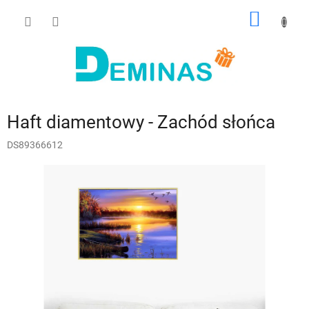
Przejść
KOSZY
do
treści
Haft diamentowy - Zachód słońca
DS89366612