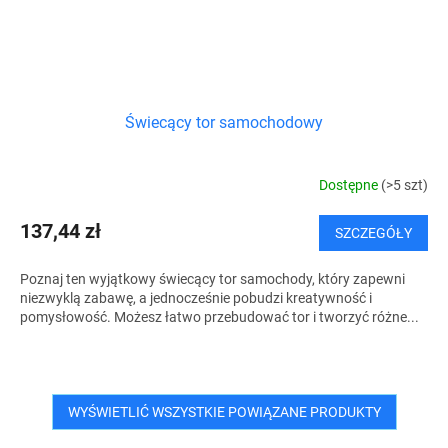
Świecący tor samochodowy
Dostępne
(>5 szt)
137,44 zł
SZCZEGÓŁY
Poznaj ten wyjątkowy świecący tor samochody, który zapewni
niezwyklą zabawę, a jednocześnie pobudzi kreatywność i
pomysłowość. Możesz łatwo przebudować tor i tworzyć różne...
WYŚWIETLIĆ WSZYSTKIE POWIĄZANE PRODUKTY