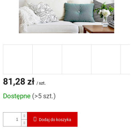
81,28 zł
/ szt.
Cena
Dostępne
(>5 szt.)
jednostkowa:
Dodaj do koszyka