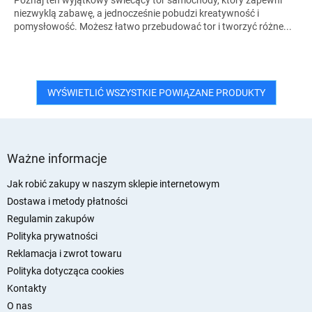
Poznaj ten wyjątkowy świecący tor samochody, który zapewni
niezwyklą zabawę, a jednocześnie pobudzi kreatywność i
pomysłowość. Możesz łatwo przebudować tor i tworzyć różne...
WYŚWIETLIĆ WSZYSTKIE POWIĄZANE PRODUKTY
S
t
Ważne informacje
o
p
Jak robić zakupy w naszym sklepie internetowym
k
Dostawa i metody płatności
a
Regulamin zakupów
Polityka prywatności
Reklamacja i zwrot towaru
Polityka dotycząca cookies
Kontakty
O nas