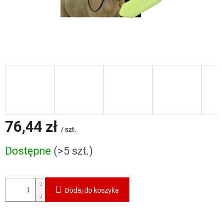
76,44 zł
/ szt.
Cena
Dostępne
(>5 szt.)
jednostkowa:
Dodaj do koszyka