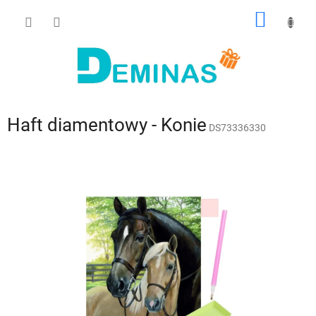
Przejść
KOSZY
do
treści
Haft diamentowy - Konie
DS73336330