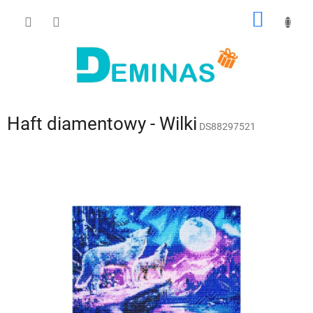
Przejść
KOSZY
do
treści
Haft diamentowy - Wilki
DS88297521