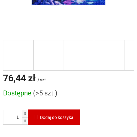
76,44 zł
/ szt.
Cena
Dostępne
(>5 szt.)
jednostkowa:
Dodaj do koszyka