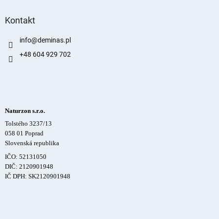
Kontakt
info
@
deminas.pl
+48 604 929 702
Naturzon s.r.o.
Tolstého 3237/13
058 01 Poprad
Slovenská republika
IČO: 52131050
DIČ: 2120901948
IČ DPH: SK2120901948