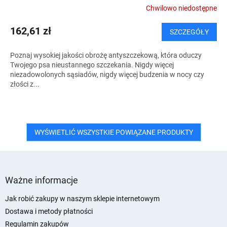
Chwilowo niedostępne
162,61 zł
SZCZEGÓŁY
Poznaj wysokiej jakości obrożę antyszczekową, która oduczy
Twojego psa nieustannego szczekania. Nigdy więcej
niezadowolonych sąsiadów, nigdy więcej budzenia w nocy czy
złości z...
WYŚWIETLIĆ WSZYSTKIE POWIĄZANE PRODUKTY
S
t
Ważne informacje
o
p
Jak robić zakupy w naszym sklepie internetowym
k
Dostawa i metody płatności
a
Regulamin zakupów