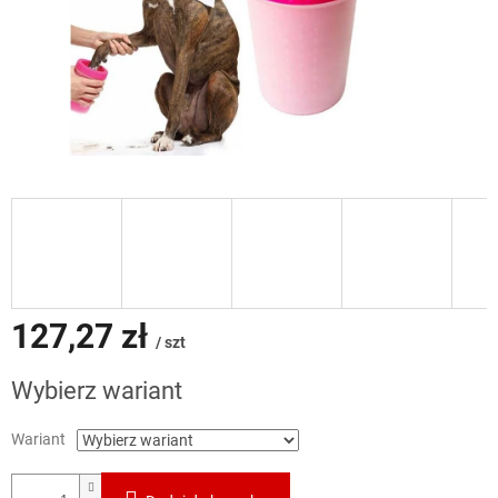
127,27 zł
/ szt
Cena
Wybierz wariant
jednostkowa:
Wariant