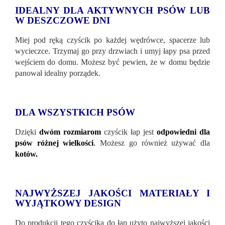
IDEALNY DLA AKTYWNYCH PSÓW LUB
W DESZCZOWE DNI
Miej pod ręką czyścik po każdej wędrówce, spacerze lub
wycieczce. Trzymaj go przy drzwiach i umyj łapy psa przed
wejściem do domu. Możesz być pewien, że w domu będzie
panował idealny porządek.
DLA WSZYSTKICH PSÓW
Dzięki
dwóm rozmiarom
czyścik łap jest
odpowiedni dla
psów różnej wielkości
.
Możesz go również używać dla
kotów.
NAJWYŻSZEJ JAKOŚCI MATERIAŁY I
WYJĄTKOWY DESIGN
Do produkcji tego czyścika do łap użyto najwyższej jakości