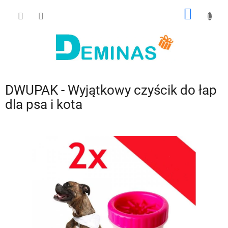
Przejść
KOSZY
do
treści
DWUPAK - Wyjątkowy czyścik do łap
dla psa i kota