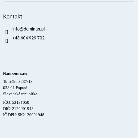
Kontakt
info
@
deminas.pl
+48 604 929 702
Naturzon s.r.o.
Tolstého 3237/13
058 01 Poprad
Slovenská republika
IČO: 52131050
DIČ: 2120901948
IČ DPH: SK2120901948