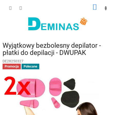
Przejść
KOSZY
do
treści
Wyjątkowy bezbolesny depilator -
płatki do depilacji - DWUPAK
DE28250327
Promocja
Polecane