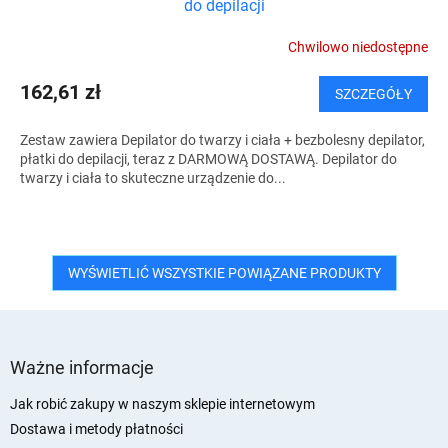
do depilacji
T
Chwilowo niedostępne
I
162,61 zł
SZCZEGÓŁY
S
Zestaw zawiera Depilator do twarzy i ciała + bezbolesny depilator,
płatki do depilacji, teraz z DARMOWĄ DOSTAWĄ. Depilator do
twarzy i ciała to skuteczne urządzenie do...
WYŚWIETLIĆ WSZYSTKIE POWIĄZANE PRODUKTY
S
t
Ważne informacje
o
p
Jak robić zakupy w naszym sklepie internetowym
k
Dostawa i metody płatności