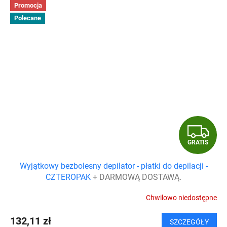
Promocja
Polecane
G
GRATIS
R
Wyjątkowy bezbolesny depilator - płatki do depilacji -
A
CZTEROPAK
+ DARMOWĄ DOSTAWĄ.
T
Chwilowo niedostępne
I
132,11 zł
SZCZEGÓŁY