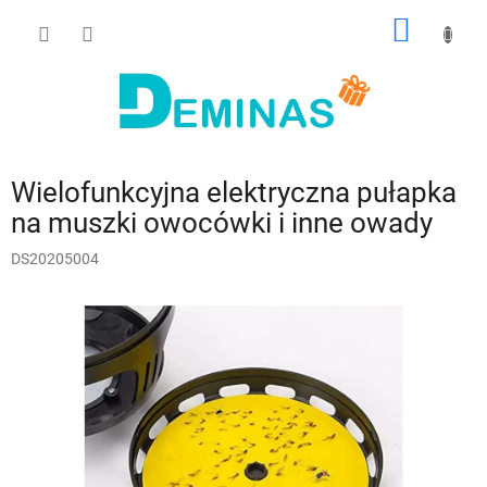
Przejść
KOSZY
do
treści
Wielofunkcyjna elektryczna pułapka
na muszki owocówki i inne owady
DS20205004