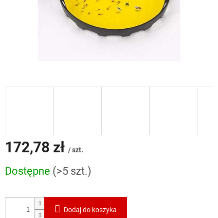
172,78 zł
/ szt.
Cena
Dostępne
(>5 szt.)
jednostkowa:
Dodaj do koszyka