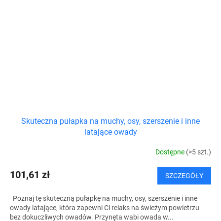
Skuteczna pułapka na muchy, osy, szerszenie i inne
latające owady
Dostępne
(>5 szt.)
101,61 zł
SZCZEGÓŁY
Poznaj tę skuteczną pułapkę na muchy, osy, szerszenie i inne
owady latające, która zapewni Ci relaks na świeżym powietrzu
bez dokuczliwych owadów. Przynęta wabi owada w...