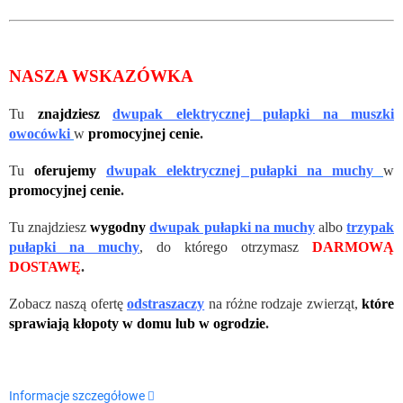
NASZA WSKAZÓWKA
Tu
znajdziesz
dwupak elektrycznej pułapki na muszki
owocówki
w
promocyjnej cenie
.
Tu
oferujemy
dwupak elektrycznej pułapki na muchy
w
promocyjnej cenie
.
Tu znajdziesz
wygodny
dwupak pułapki na muchy
albo
trzypak
pułapki na muchy
, do którego otrzymasz
DARMOWĄ
DOSTAWĘ
.
Zobacz naszą ofertę
odstraszaczy
na różne rodzaje zwierząt,
które
sprawiają kłopoty w domu lub w ogrodzie
.
Informacje szczegółowe