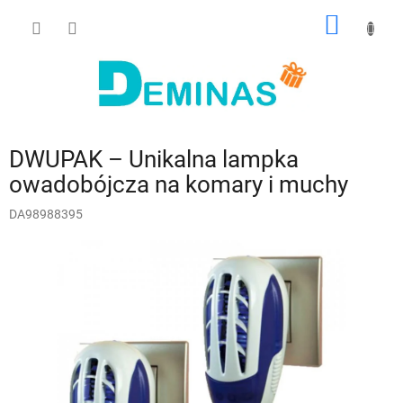
Przejść
KOSZY
do
treści
DWUPAK – Unikalna lampka
owadobójcza na komary i muchy
DA98988395