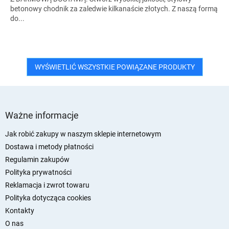
betonowy chodnik za zaledwie kilkanaście złotych. Z naszą formą
do...
WYŚWIETLIĆ WSZYSTKIE POWIĄZANE PRODUKTY
S
t
Ważne informacje
o
p
Jak robić zakupy w naszym sklepie internetowym
k
Dostawa i metody płatności
a
Regulamin zakupów
Polityka prywatności
Reklamacja i zwrot towaru
Polityka dotycząca cookies
Kontakty
O nas