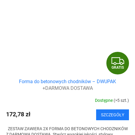
G
GRATIS
R
Forma do betonowych chodników – DWUPAK
A
+DARMOWA DOSTAWA
T
Dostępne
(>5 szt.)
I
172,78 zł
SZCZEGÓŁY
S
ZESTAW ZAWIERA 2X FORMA DO BETONOWYCH CHODZNIKÓW
Z DARMOWĄ DOSTAWĄ. Stwórz wysokiej jakości, stylowy