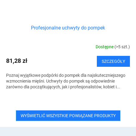
Profesjonalne uchwyty do pompek
Dostępne
(>5 szt.)
81,28 zł
SZCZEGÓŁY
Poznaj wyjątkowe podpórki do pompek dla najskuteczniejszego
wzmocnienia mięśni. Uchwyty do pompek są odpowiednie
zarówno dla początkujących, jak i profesjonalistów, kobiet i...
WYŚWIETLIĆ WSZYSTKIE POWIĄZANE PRODUKTY
S