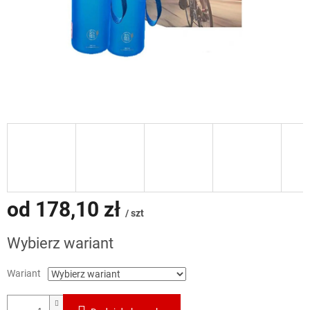
od
178,10 zł
/ szt
Cena
Wybierz wariant
jednostkowa:
Wariant