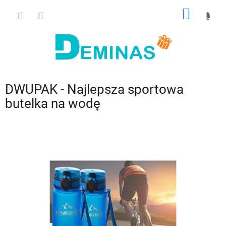
Przejść
KOSZY
do
treści
DWUPAK - Najlepsza sportowa
butelka na wodę