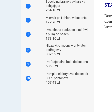
Specjalna bramka piłkarska
ST
odbijająca
254,10 zł
Bons
Miernik ph i chloru w basenie
doni
172,78 zł
łatw
Dmuchana siatka do siatkówki
z piłką do basenu
178,10 zł
Niezwykle mocny wentylator
podłogowy
382,39 zł
Profesjonalne łatki do basenu
60,95 zł
Pompka elektryczna do desek
SUP i pontonów
457,43 zł