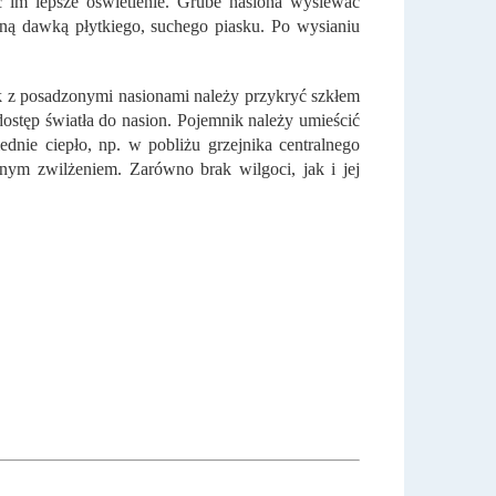
 im lepsze oświetlenie. Grube nasiona wysiewać
ną dawką płytkiego, suchego piasku. Po wysianiu
nik z posadzonymi nasionami należy przykryć szkłem
ostęp światła do nasion. Pojemnik należy umieścić
nie ciepło, np. w pobliżu grzejnika centralnego
ym zwilżeniem. Zarówno brak wilgoci, jak i jej