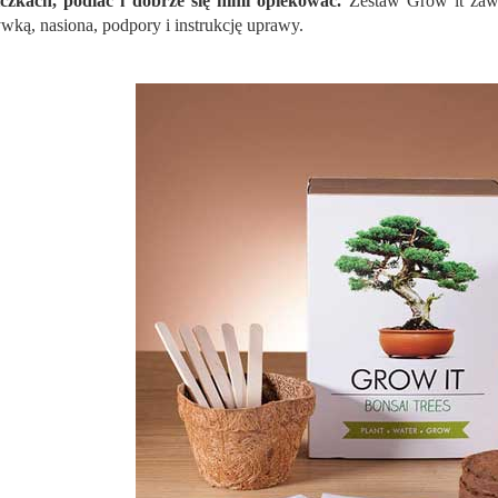
czkach, podlać i dobrze się nimi opiekować.
Zestaw Grow it zawi
wką, nasiona, podpory i instrukcję uprawy.