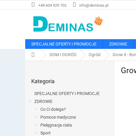
Przejść
+48 604 929 702
info@deminas.pl
do
treści
SPECJALNE OFERTY I PROMOCJE
ZDROWIE
Home
DOM I OGRÓD
Ogród
Grow it - Bo
P
Grow
a
Pominąć
s
Kategoria
kategorie
e
k
SPECJALNE OFERTY I PROMOCJE
b
ZDROWIE
o
Co Ci dolega?
c
z
Pomoce medyczne
n
Pielęgnacja ciała
y
Sport