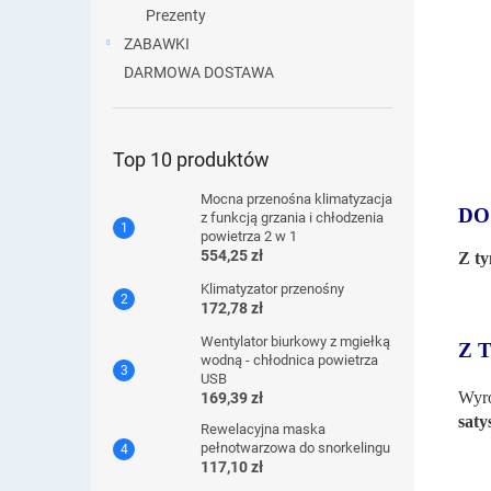
Prezenty
ZABAWKI
DARMOWA DOSTAWA
Top 10 produktów
Mocna przenośna klimatyzacja
DO
z funkcją grzania i chłodzenia
powietrza 2 w 1
554,25 zł
Z ty
Klimatyzator przenośny
172,78 zł
Wentylator biurkowy z mgiełką
Z 
wodną - chłodnica powietrza
USB
Wyro
169,39 zł
saty
Rewelacyjna maska ​​
pełnotwarzowa do snorkelingu
117,10 zł