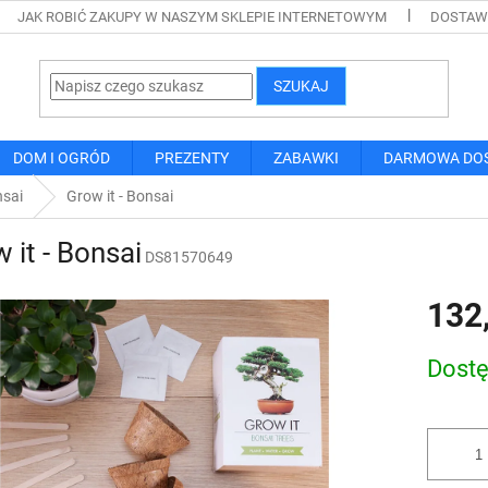
JAK ROBIĆ ZAKUPY W NASZYM SKLEPIE INTERNETOWYM
DOSTAWA
SZUKAJ
DOM I OGRÓD
PREZENTY
ZABAWKI
DARMOWA DO
nsai
Grow it - Bonsai
 it - Bonsai
DS81570649
132
Cena
Dost
jednostk