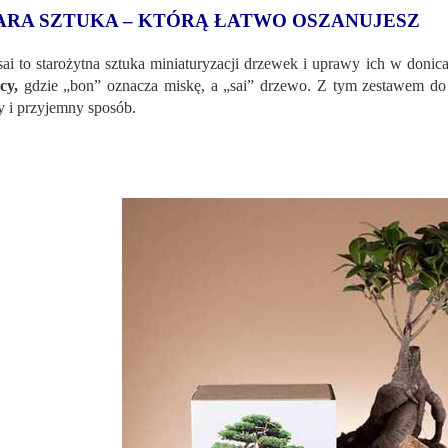
ARA SZTUKA – KTÓRĄ ŁATWO OSZANUJESZ
ai to starożytna sztuka miniaturyzacji drzewek i uprawy ich w doni
cy,
gdzie „bon” oznacza miskę, a „sai” drzewo. Z tym zestawem do
y i przyjemny sposób.