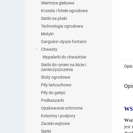
Wiertnice glebowe
Krzesła i fotele ogrodowe
Siatki na ptaki
Technologia ogrodowa
Motyki
Gargulce i dysze fontann
Chwasty
Wypalarki do chwastów
Siatki do rynien na liście i
Opis
zanieczyszczenia
Stoły ogrodowe
Piły łańcuchowe
Opi
Piły do gałęzi
Podkaszarki
WS
Opakowanie ochronne
Kolumny i podpory
Wszy
Zaciski wężowe
jest
Siatki