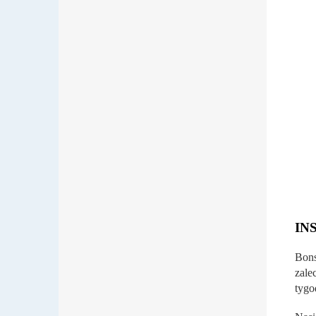
IN
Bons
zale
tygo