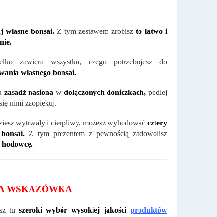
 własne bonsai.
Z tym zestawem zrobisz
to łatwo i
nie.
łko zawiera wszystko, czego potrzebujesz do
ania własnego bonsai.
u
zasadź nasiona
w
dołączonych doniczkach,
podlej
się nimi zaopiekuj.
dziesz wytrwały i cierpliwy, możesz wyhodować
cztery
 bonsai.
Z tym prezentem z pewnością zadowolisz
 hodowcę.
A WSKAZÓWKA
esz tu
szeroki wybór wysokiej jakości
produktów