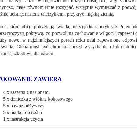
ona należy sadzić w odpowiednio dużych odstępach, aby zapewnić
dynczo, małe równomiernie rozsypać, wstępnie wymieszać z podwój
ożnie ucisnąć nasiona talerzykiem i przykryć miękką ziemią.
ona, które lubią i potrzebują światła, nie są jednak przykryte. Pojem
przezroczystą pokrywą, co pozwoli na zachowanie wilgoci i zapewni d
 aby nawet w najzimniejszych porach roku miał zapewnione odpowied
ewania. Gleba musi być chroniona przed wysychaniem lub nadmiern
iar są szkodliwe dla nasion.
AKOWANIE ZAWIERA
4 x saszetki z nasionami
5 x doniczka z włókna kokosowego
5 x nawóz odżywczy
5 x marker do roślin
1 x instrukcja użycia