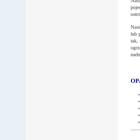
Nasi
poje
ostr
Nasi
lub 
tak,
ogrz
nadm
OP