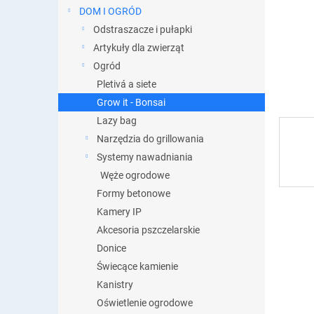
DOM I OGRÓD
Odstraszacze i pułapki
Artykuły dla zwierząt
Ogród
Pletivá a siete
Grow it - Bonsai
Lazy bag
Narzędzia do grillowania
Systemy nawadniania
Węże ogrodowe
Formy betonowe
Kamery IP
Akcesoria pszczelarskie
Donice
Świecące kamienie
Kanistry
Oświetlenie ogrodowe