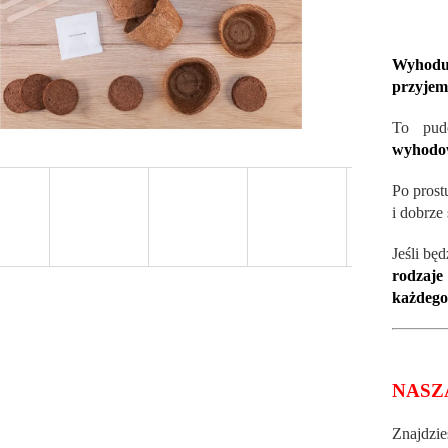
Wyhoduj
przyjem
To pude
wyhodow
Po prost
i dobrze 
Jeśli bę
rodzaje
każdego
NASZ
Znajdzi