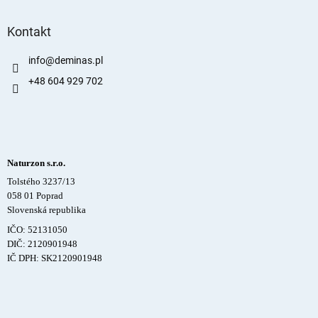
Kontakt
info
@
deminas.pl
+48 604 929 702
Naturzon s.r.o.
Tolstého 3237/13
058 01 Poprad
Slovenská republika
IČO: 52131050
DIČ: 2120901948
IČ DPH: SK2120901948