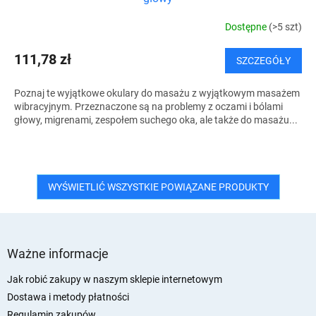
Dostępne
(>5 szt)
111,78 zł
SZCZEGÓŁY
Poznaj te wyjątkowe okulary do masażu z wyjątkowym masażem
wibracyjnym. Przeznaczone są na problemy z oczami i bólami
głowy, migrenami, zespołem suchego oka, ale także do masażu...
WYŚWIETLIĆ WSZYSTKIE POWIĄZANE PRODUKTY
S
t
Ważne informacje
o
p
Jak robić zakupy w naszym sklepie internetowym
k
Dostawa i metody płatności
a
Regulamin zakupów