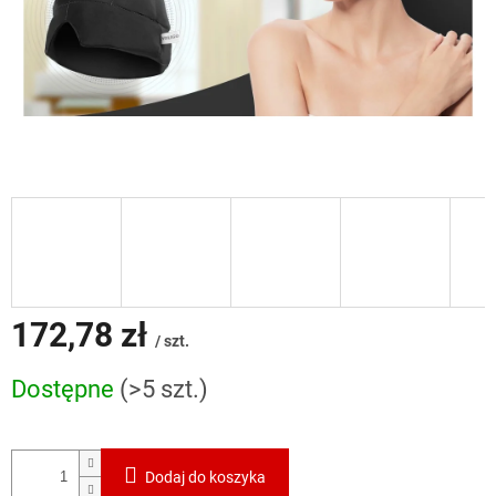
172,78 zł
/ szt.
Cena
Dostępne
(>5 szt.)
jednostkowa:
Dodaj do koszyka