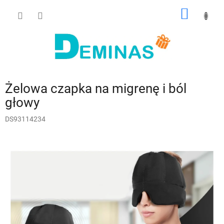
Przejść
KOSZY
do
treści
Żelowa czapka na migrenę i ból
głowy
DS93114234