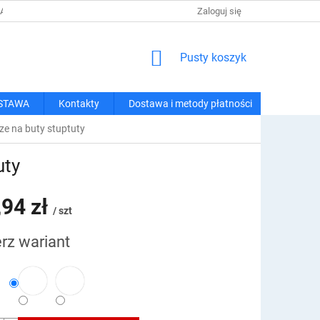
 I METODY PŁATNOŚCI
REGULAMIN ZAKUPÓW
Zaloguj się
POLITYKA PRY
KOSZYK
Pusty koszyk
STAWA
Kontakty
Dostawa i metody płatności
ze na buty stuptuty
uty
,94 zł
/ szt
rz wariant
owa: