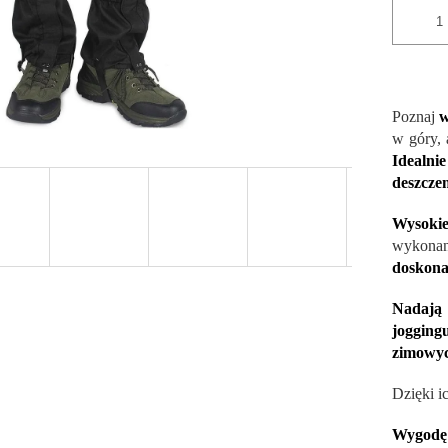
Poznaj
w
w góry, 
Idealni
deszczem
Wysoki
wykonane
doskona
Nadają 
jogging
zimowyc
Dzięki i
Wygodę 