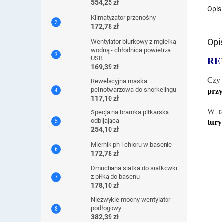
554,25 zł
Opis
Klimatyzator przenośny
172,78 zł
Opi
Wentylator biurkowy z mgiełką
wodną - chłodnica powietrza
USB
RE
169,39 zł
Czy
Rewelacyjna maska ​​
pełnotwarzowa do snorkelingu
prz
117,10 zł
W ra
Specjalna bramka piłkarska
odbijająca
tury
254,10 zł
Miernik ph i chloru w basenie
172,78 zł
Dmuchana siatka do siatkówki
z piłką do basenu
178,10 zł
Niezwykle mocny wentylator
podłogowy
382,39 zł