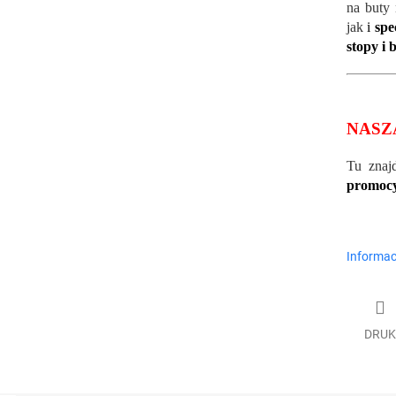
na buty
jak
i
spe
stopy i 
NASZ
Tu znaj
promocy
Informac
DRUK