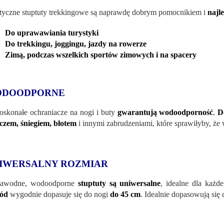
tyczne stuptuty trekkingowe są naprawdę dobrym pomocnikiem i
najl
Do uprawawiania turystyki
Do trekkingu, joggingu, jazdy na rowerze
Zimą, podczas wszelkich sportów zimowych i na spacery
DOODPORNE
oskonałe ochraniacze na nogi i buty
gwarantują wodoodporność
.
D
czem, śniegiem, błotem
i innymi zabrudzeniami, które sprawiłyby, że
IWERSALNY ROZMIAR
zawodne, wodoodporne
stuptuty są uniwersalne
, idealne dla każd
ód
wygodnie dopasuje się do nogi
do 45 cm
. Idealnie dopasowują się d