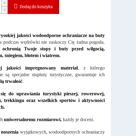
Dodaj do koszyka
ysokiej jakości wodoodporne ochraniacze na buty
a podczas wędrówki nie zaskoczy Cię żadna pogoda.
e ochronią Twoje stopy i buty przed wilgocią,
, śniegiem, błotem i wiatrem
.
ej jakości impregnowany materiał
, z którego
 są specjalne stuptuty turystyczne, gwarantuje ich
łą trwałość
.
się do uprawiania turystyki pieszej, rowerowej,
u, trekkingu oraz wszelkich sportów i aktywności
h.
ch
uniwersalnemu rozmiarowi
,
każdy je doceni.
noszenia
wyjątkowych, wodoodpornych ochraniaczy