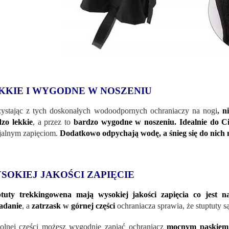
KKIE I WYGODNE W NOSZENIU
ystając z tych doskonałych wodoodpornych ochraniaczy na nogi
,
n
zo lekkie
, a przez to
bardzo wygodne w noszeniu. Idealnie do Ci
jalnym zapięciom.
Dodatkowo odpychają wodę, a śnieg się do nich n
SOKIEJ JAKOŚCI ZAPIĘCIE
ptuty trekkingowena mają wysokiej jakości zapięcia co jest
adanie
, a
zatrzask
w
górnej części
ochraniacza sprawia, że stuptuty s
lnej części możesz wygodnie zapiąć ochraniacz
mocnym paskiem