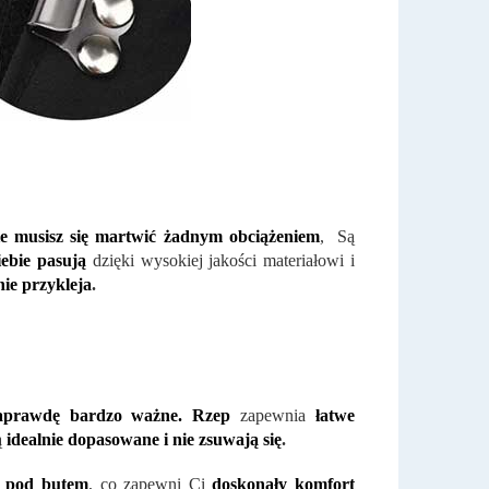
ie musisz się martwić żadnym obciążeniem
, Są
ebie pasują
dzięki wysokiej jakości materiałowi i
ie przykleja
.
 naprawdę bardzo ważne. Rzep
zapewnia
łatwe
ą
idealnie dopasowane i nie zsuwają się
.
 pod butem
, co zapewni Ci
doskonały komfort