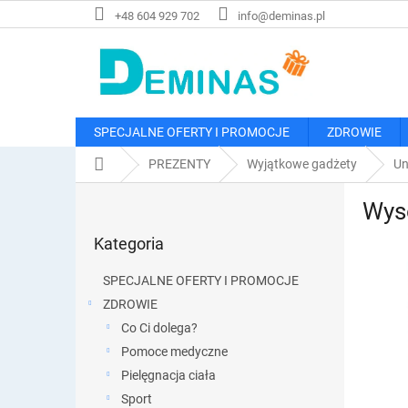
Przejść
+48 604 929 702
info@deminas.pl
do
treści
SPECJALNE OFERTY I PROMOCJE
ZDROWIE
Home
PREZENTY
Wyjątkowe gadżety
Un
P
Wyso
a
Pominąć
s
Kategoria
kategorie
e
k
SPECJALNE OFERTY I PROMOCJE
b
ZDROWIE
o
Co Ci dolega?
c
z
Pomoce medyczne
n
Pielęgnacja ciała
y
Sport