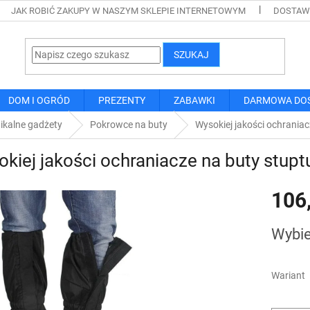
JAK ROBIĆ ZAKUPY W NASZYM SKLEPIE INTERNETOWYM
DOSTAWA
SZUKAJ
DOM I OGRÓD
PREZENTY
ZABAWKI
DARMOWA DO
ikalne gadżety
Pokrowce na buty
Wysokiej jakości ochraniac
kiej jakości ochraniacze na buty stupt
106
Cena
Wybie
jednostk
Wariant