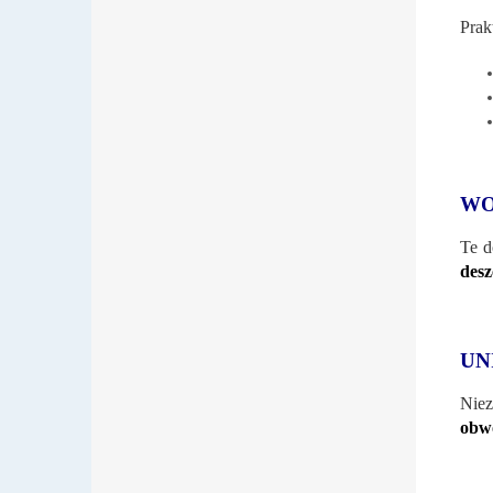
Prak
WO
Te d
desz
UN
Nie
obw