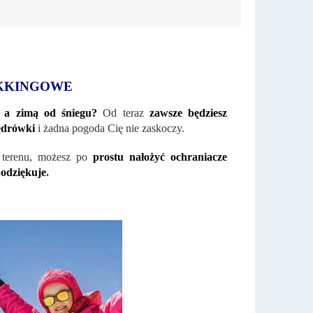
KKINGOWE
 a zimą od śniegu?
Od teraz
zawsze będziesz
ędrówki
i żadna pogoda Cię nie zaskoczy.
o terenu, możesz po
prostu nałożyć ochraniacze
odziękuje
.