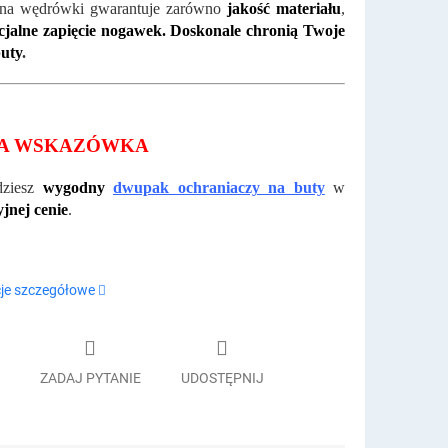
 na wędrówki gwarantuje zarówno
jakość materiału
,
cjalne zapięcie nogawek. Doskonale chronią Twoje
buty
.
A WSKAZÓWKA
dziesz
wygodny
dwupak ochraniaczy na buty
w
jnej cenie
.
je szczegółowe
ZADAJ PYTANIE
UDOSTĘPNIJ