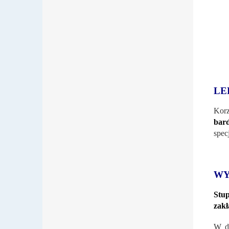
LE
Korz
bard
spec
WY
Stu
zakł
W do