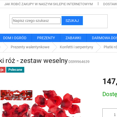
JAK ROBIĆ ZAKUPY W NASZYM SKLEPIE INTERNETOWYM
DOSTAWA
SZUKAJ
DOM I OGRÓD
PREZENTY
ZABAWKI
DARMOWA DO
e
Prezenty walentynkowe
Konfetti i serpentyny
Płatki r
ki róż - zestaw weselny
DS99964639
ja
Polecane
147
Cena
Dost
jednostk