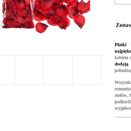
Zesta
Płatki
najpięk
kobieta
dodają
pobudzaj
Wszystki
romanty
stołów, 
podkreś
wyjątkow