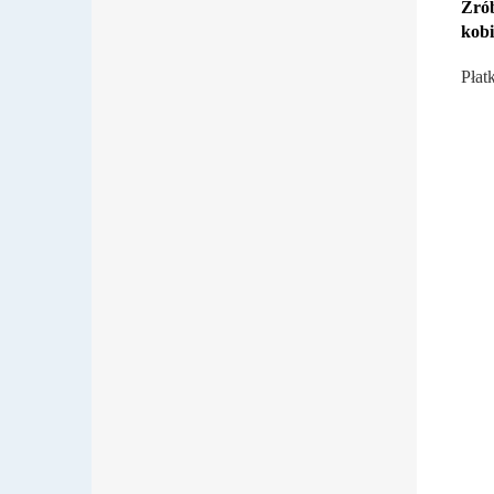
Zrób
kobi
Płat