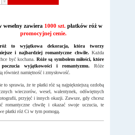
w weselny zawiera
1000 szt.
płatków róż w
promocyjnej cenie.
 róż to wyjątkowa dekoracja, która tworzy
niejsze i najbardziej romantyczne chwile.
Każda
 chce być kochana.
Róże są symbolem miłości, które
 poczucia wyjątkowości i romantyzmu.
Róże
ą również namiętność i zmysłowość.
e to sprawia, że te płatki róż są najpiękniejszą ozdobą
cznych wieczorów, wesel, walentynek, odświętnych
fotografii, przyjęć i innych okazji. Zawsze, gdy chcesz
lić romantyczne chwilę i okazać swoje uczucia, te
e płatki róż Ci w tym pomogą.