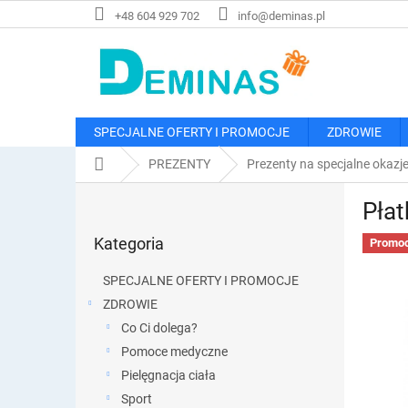
Przejść
+48 604 929 702
info@deminas.pl
do
treści
SPECJALNE OFERTY I PROMOCJE
ZDROWIE
Home
PREZENTY
Prezenty na specjalne okazj
P
Płat
a
Pominąć
s
Kategoria
kategorie
Promoc
e
k
SPECJALNE OFERTY I PROMOCJE
b
ZDROWIE
o
Co Ci dolega?
c
z
Pomoce medyczne
n
Pielęgnacja ciała
y
Sport