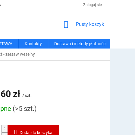
 I METODY PŁATNOŚCI
REGULAMIN ZAKUPÓW
Zaloguj się
POLITYKA PRY
KOSZYK
Pusty koszyk
STAWA
Kontakty
Dostawa i metody płatności
óż - zestaw weselny
,60 zł
/ szt.
ępne
(>5 szt.)
owa:
Dodaj do koszyka