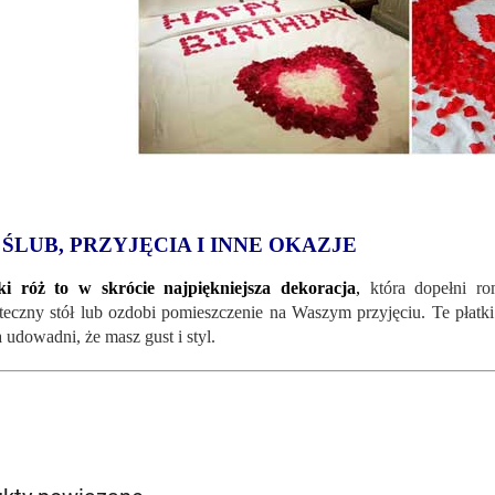
 ŚLUB, PRZYJĘCIA I INNE OKAZJE
ki róż to w skrócie najpiękniejsza dekoracja
,
która dopełni ro
teczny stół lub ozdobi pomieszczenie na Waszym przyjęciu. Te płatki 
 udowadni, że ​​masz gust i styl.