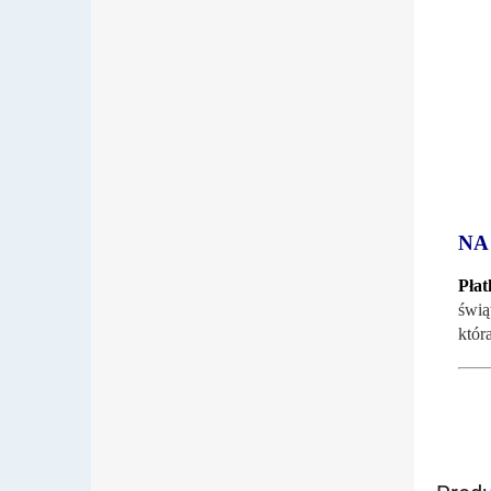
NA
Płat
świą
która