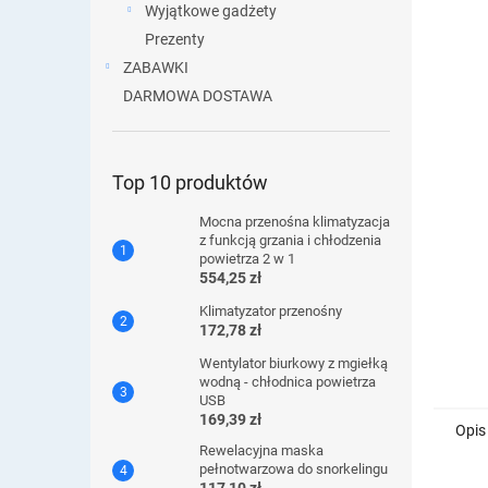
Wyjątkowe gadżety
Prezenty
ZABAWKI
DARMOWA DOSTAWA
Top 10 produktów
Mocna przenośna klimatyzacja
z funkcją grzania i chłodzenia
powietrza 2 w 1
554,25 zł
Klimatyzator przenośny
172,78 zł
Wentylator biurkowy z mgiełką
wodną - chłodnica powietrza
USB
169,39 zł
Opis
Rewelacyjna maska ​​
pełnotwarzowa do snorkelingu