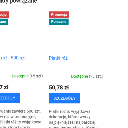
kty powiązane
ocja
Promocja
cane
Polecane
 róż - 500 szt.
Płatki róż
Dostępne
(>5 szt)
Dostępne
(>5 szt.)
7 zł
50,78 zł
CZEGÓŁY
SZCZEGÓŁY
wanie zawiera 500 szt.
Płatki róż to wyjątkowa
ów róż w promocyjnej
dekoracja, która tworzy
 Płatki róż to wyjątkowa
najpiękniejsze i najbardziej
cja, która tworzy
romantyczne chwile. Każda