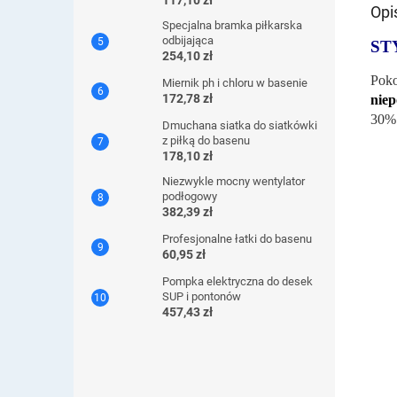
117,10 zł
Opi
Specjalna bramka piłkarska
odbijająca
ST
254,10 zł
Poko
Miernik ph i chloru w basenie
172,78 zł
niep
30% 
Dmuchana siatka do siatkówki
z piłką do basenu
178,10 zł
Niezwykle mocny wentylator
podłogowy
382,39 zł
Profesjonalne łatki do basenu
60,95 zł
Pompka elektryczna do desek
SUP i pontonów
457,43 zł