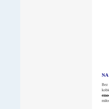
NA
Bez 
kobi
emoc
miło