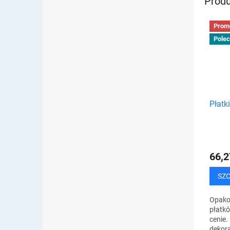
Produ
Prom
Pole
Płatki
66,2
SZ
Opako
płatk
cenie.
dekora