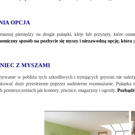
NIA OPCJA
marnuj pieniędzy na drogie pułapki, kleje lub przynęty, które osta
omiczny sposób na pozbycie się myszy i niezawodną opcję, która
g
NIEC Z MYSZAMI
bywanie w pobliżu tych szkodliwych i irytujących gryzoni nie nale
akować duże przestrzenie poprzez nadmierne rozmnażanie. Pułapka 
ch pomieszczeniach jak komory, piwnice, magazyny i ogrody.
Pozbądź 