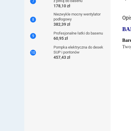
z piłką do basenu
178,10 zł
Niezwykle mocny wentylator
Opi
podłogowy
382,39 zł
BA
Profesjonalne łatki do basenu
60,95 zł
Bard
Twoj
Pompka elektryczna do desek
SUP i pontonów
457,43 zł