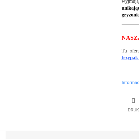
wyjmują
unikaj
gryzoni
NASZ
Tu ofe
trzypak
Informac
DRUK