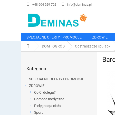
Przejść
+48 604 929 702
info@deminas.pl
do
treści
SPECJALNE OFERTY I PROMOCJE
ZDROWIE
Home
DOM I OGRÓD
Odstraszacze i pułapki
P
Bard
a
Pominąć
s
Kategoria
kategorie
e
k
SPECJALNE OFERTY I PROMOCJE
b
ZDROWIE
o
Co Ci dolega?
c
z
Pomoce medyczne
n
Pielęgnacja ciała
y
Sport