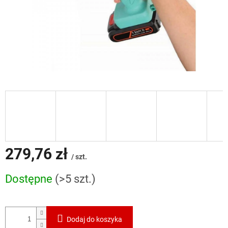
279,76 zł
/ szt.
Cena
Dostępne
(>5 szt.)
jednostkowa:
Dodaj do koszyka