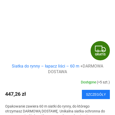
G
GRATIS
R
Siatka do rynny – łapacz liści – 60 m
+DARMOWA
A
DOSTAWA
T
Dostępne
(>5 szt.)
I
447,26 zł
SZCZEGÓŁY
S
Opakowanie zawiera 60 m siatki do rynny, do którego
otrzymasz DARMOWĄ DOSTAWĘ. Unikalna siatka ochronna do