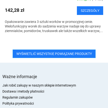
142,28 zł
SZCZEGÓŁY
Opakowanie zawiera 3 sztuki worków w promocyjnej cenie.
Wielofunkcyjny worek do sadzenia warzyw nadaje się do uprawy
ziemniaków, pomidorów, truskawek ale także wszelkich warzyw,...
WYŚWIETLIĆ WSZYSTKIE POWIĄZANE PRODUKTY
S
t
Ważne informacje
o
p
Jak robić zakupy w naszym sklepie internetowym
k
Dostawa i metody płatności
a
Regulamin zakupów
Polityka prywatności