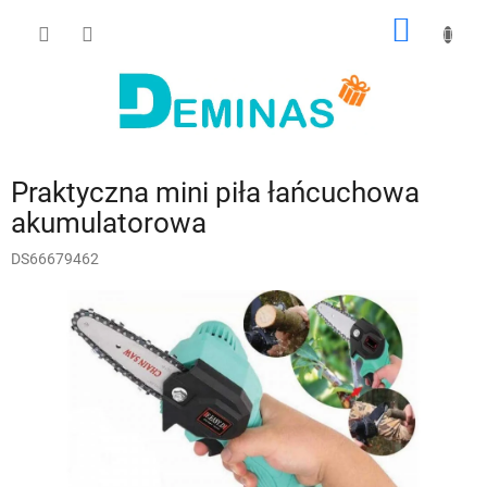
Przejść
KOSZY
do
treści
Praktyczna mini piła łańcuchowa
akumulatorowa
DS66679462