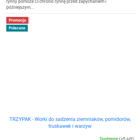
rynny pomoże Ci chronić rynnę przed zapychaniem i
późniejszym...
Promocja
Polecane
TRZYPAK - Worki do sadzenia ziemniaków, pomidorów,
truskawek i warzyw
Dostępne
(>5 szt)