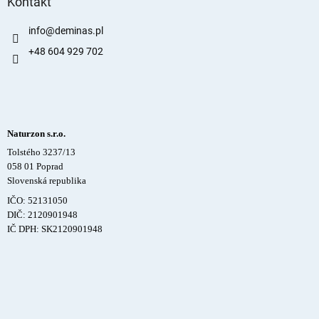
Kontakt
info
@
deminas.pl
+48 604 929 702
Naturzon s.r.o.
Tolstého 3237/13
058 01 Poprad
Slovenská republika
IČO: 52131050
DIČ: 2120901948
IČ DPH: SK2120901948