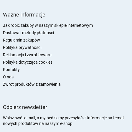
t
S
r
t
Ważne informacje
o
o
l
p
Jak robić zakupy w naszym sklepie internetowym
k
k
Dostawa i metody płatności
i
a
l
Regulamin zakupów
i
Polityka prywatności
s
Reklamacja i zwrot towaru
t
y
Polityka dotycząca cookies
Kontakty
O nas
Zwrot produktów z zamówienia
Odbierz newsletter
Wpisz swój e-mail, a my będziemy przesyłać ci informacje na temat
nowych produktów na naszym e-shop.