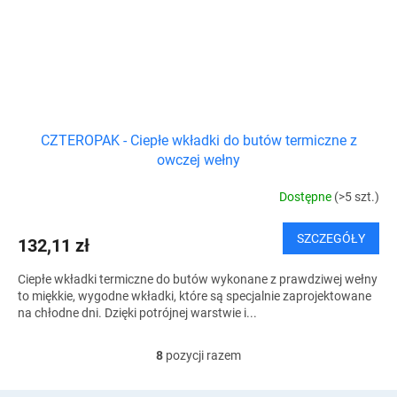
CZTEROPAK - Ciepłe wkładki do butów termiczne z
owczej wełny
Dostępne
(>5 szt.)
SZCZEGÓŁY
132,11 zł
Ciepłe wkładki termiczne do butów wykonane z prawdziwej wełny
to miękkie, wygodne wkładki, które są specjalnie zaprojektowane
na chłodne dni. Dzięki potrójnej warstwie i...
8
pozycji razem
K
o
n