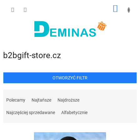
Przejść
KOSZY
do
treści
b2bgift-store.cz
OTWORZYĆ FILTR
S
o
Polecamy
Najtańsze
Najdroższe
r
t
Najczęściej sprzedawane
Alfabetycznie
o
w
L
a
i