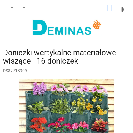
Przejść
KOSZY
do
treści
Doniczki wertykalne materiałowe
wiszące - 16 doniczek
DS87718909