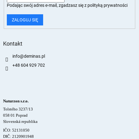
Podając swój adres e-mail, zgadzasz się z
polityką prywatności
ZALOGUJ SIĘ
Kontakt
info
@
deminas.pl
+48 604 929 702
Naturzon s.r.o.
Tolstého 3237/13
058 01 Poprad
Slovenská republika
IČO: 52131050
DIČ: 2120901948