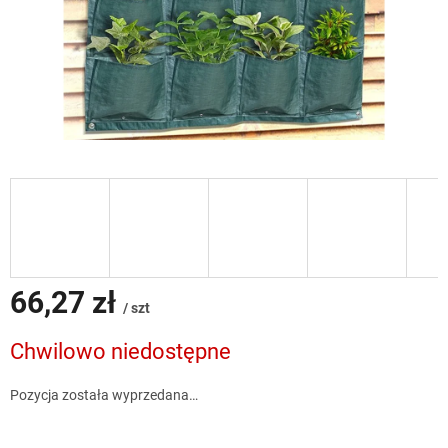
66,27 zł
/ szt
Cena
Chwilowo niedostępne
jednostkowa:
Pozycja została wyprzedana…