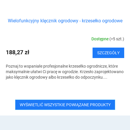
Wielofunkcyjny klęcznik ogrodowy - krzesełko ogrodowe
Dostępne
(>5 szt.)
188,27 zł
SZCZEGÓŁY
Poznaj to wspaniałe profesjonalne krzesełko ogrodnicze, które
maksymalnie ułatwi Ci pracę w ogrodzie. Krzesło zaprojektowano
jako klęcznik ogrodowy albo krzesełko do odpoczynku....
WYŚWIETLIĆ WSZYSTKIE POWIĄZANE PRODUKTY
S