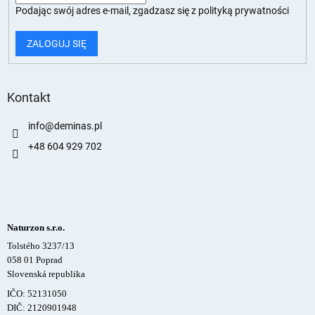
Podając swój adres e-mail, zgadzasz się z
polityką prywatności
ZALOGUJ SIĘ
Kontakt
info
@
deminas.pl
+48 604 929 702
Naturzon s.r.o.
Tolstého 3237/13
058 01 Poprad
Slovenská republika
IČO: 52131050
DIČ: 2120901948