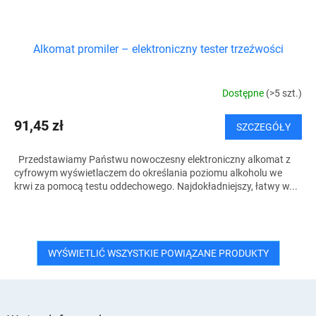
Alkomat promiler – elektroniczny tester trzeźwości
Dostępne
(>5 szt.)
91,45 zł
SZCZEGÓŁY
Przedstawiamy Państwu nowoczesny elektroniczny alkomat z
cyfrowym wyświetlaczem do określania poziomu alkoholu we
krwi za pomocą testu oddechowego. Najdokładniejszy, łatwy w...
WYŚWIETLIĆ WSZYSTKIE POWIĄZANE PRODUKTY
S
t