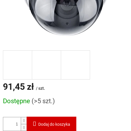
91,45 zł
/ szt.
Cena
Dostępne
(>5 szt.)
jednostkowa:
Dodaj do koszyka